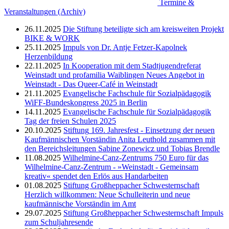
Termine &
Veranstaltungen (Archiv)
26.11.2025
Die Stiftung beteiligte sich am kreisweiten Projekt
BIKE & WORK
25.11.2025
Impuls von Dr. Antje Fetzer-Kapolnek
Herzenbildung
22.11.2025
In Kooperation mit dem Stadtjugendreferat
Weinstadt und profamilia Waiblingen
Neues Angebot in
Weinstadt - Das Queer-Café in Weinstadt
21.11.2025
Evangelische Fachschule für Sozialpädagogik
WiFF-Bundeskongress 2025 in Berlin
14.11.2025
Evangelische Fachschule für Sozialpädagogik
Tag der freien Schulen 2025
20.10.2025
Stiftung
169. Jahresfest - Einsetzung der neuen
Kaufmännischen Vorständin Anita Leuthold zusammen mit
den Bereichsleitungen Sabine Zonewicz und Tobias Brendle
11.08.2025
Wilhelmine-Canz-Zentrums
750 Euro für das
Wilhelmine-Canz-Zentrum - »Weinstadt - Gemeinsam
kreativ« spendet den Erlös aus Handarbeiten
01.08.2025
Stiftung Großheppacher Schwesternschaft
Herzlich willkommen: Neue Schulleiterin und neue
kaufmännische Vorständin im Amt
29.07.2025
Stiftung Großheppacher Schwesternschaft
Impuls
zum Schuljahresende