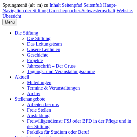
Sprungmenü (alt+m) zu
Inhalt
Seitenpfad
Seitenfuß
Haupt-
Navigation der Stiftung Grossheppacher-Schwesternschaft
Website-
Übersicht
Menü
Die Stiftung
Die Stiftung
Das Leitungsteam
Unsere Leitlinien
Geschichte
Projekte
Jahresschrift – Der Gruss
Tagungs- und Veranstaltungsräume
Aktuell
Mitteilungen
Termine & Veranstaltungen
Archiv
Stellenangebote
Arbeiten bei uns
Freie Stellen
Ausbildung
Freiwilligendienst: FSJ oder BFD in der Pflege und in
der Stiftung
Praktika für Studium oder Beruf