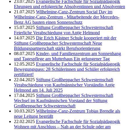
23.07.2025
Evangelische Fachschule für Sozialpädagogik
Ehrungen und erfolgreiche Absolventinnen und Absolventen
21.07.2025
Wilhelmine-Canz-Zentrum
Social Day im
Wilhelmine-Canz-Zentrum - Mitarbeitende der Mercedes-
Benz AG bauten einen Sonnenschutz
15.07.2025
Stiftung Großheppacher Schwesternschaft
Feierliche Verabschiedung von Antje Helmond
14.07.2025
Die Erich Kästner Schule kooperiert mit der
Stiftung Großheppacher Schwesternschaft
Neue
Bildungspartnerschaft stärkt Berufsorientierung
08.07.2025
Kinder- und Familienzentrum am Sonnenhang
und Tagespflege am Mutterhaus
Ein gelungener Tag
12.05.2025
Evangelische Fachschule für Sozialpädagogik
Bewegungspass: 28 Schülerinnen und Schüler erfolgreich
zertifiziert!
22.04.2025
Stiftung Großheppacher Schwesternschaft
Verabschiedung von Kaufmännischer Vorständin Antje
Helmond am 14. Juli 2025
17.04.2025
Stiftung Großheppacher Schwesternschaft
Wechsel im Kaufmännischen Vorstand der Stiftung
Großheppacher Schwesternschaft
10.03.2025
Wilhelmine-Canz-Zentrum
Tobias Brendle als
neue Leitung begrüßt
22.02.2025
Evangelische Fachschule für Sozialpädagogik
Wohnen mit Anschluss – Nah an der Schule oder am