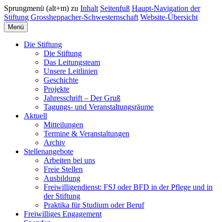
Sprungmenü (alt+m) zu
Inhalt
Seitenfuß
Haupt-Navigation der
Stiftung Grossheppacher-Schwesternschaft
Website-Übersicht
Menü
Die Stiftung
Die Stiftung
Das Leitungsteam
Unsere Leitlinien
Geschichte
Projekte
Jahresschrift – Der Gruß
Tagungs- und Veranstaltungsräume
Aktuell
Mitteilungen
Termine & Veranstaltungen
Archiv
Stellenangebote
Arbeiten bei uns
Freie Stellen
Ausbildung
Freiwilligendienst: FSJ oder BFD in der Pflege und in
der Stiftung
Praktika für Studium oder Beruf
Freiwilliges Engagement