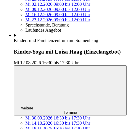
Mi 02.12.2026
09:00
bis
12:00 Uhr
Mi 09.12.2026
09:00
bis
12:00 Uhr
Mi 16.12.2026
09:00
bis
12:00 Uhr
Mi 23.12.2026
09:00
bis
12:00 Uhr
Sprechstunde, Beratung
Laufendes Angebot
Kinder- und Familienzentrum am Sonnenhang
Kinder-Yoga mit Luisa Haag (Einzelangebot)
Mi 12.08.2026
16:30
bis
17:30 Uhr
weitere
Termine
Mi 30.09.2026
16:30
bis
17:30 Uhr
Mi 14.10.2026
16:30
bis
17:30 Uhr
Mi 18.11.2026
16:30
bis
17:30 Uhr