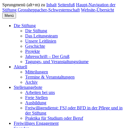
Sprungmenü (alt+m) zu
Inhalt
Seitenfuß
Haupt-Navigation der
Stiftung Grossheppacher-Schwesternschaft
Website-Übersicht
Menü
Die Stiftung
Die Stiftung
Das Leitungsteam
Unsere Leitlinien
Geschichte
Projekte
Jahresschrift – Der Gruß
Tagungs- und Veranstaltungsräume
Aktuell
Mitteilungen
Termine & Veranstaltungen
Archiv
Stellenangebote
Arbeiten bei uns
Freie Stellen
Ausbildung
Freiwilligendienst: FSJ oder BFD in der Pflege und in
der Stiftung
Praktika für Studium oder Beruf
Freiwilliges Engagement