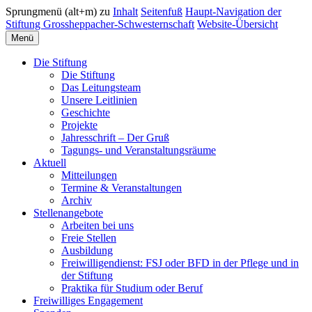
Sprungmenü (alt+m) zu
Inhalt
Seitenfuß
Haupt-Navigation der
Stiftung Grossheppacher-Schwesternschaft
Website-Übersicht
Menü
Die Stiftung
Die Stiftung
Das Leitungsteam
Unsere Leitlinien
Geschichte
Projekte
Jahresschrift – Der Gruß
Tagungs- und Veranstaltungsräume
Aktuell
Mitteilungen
Termine & Veranstaltungen
Archiv
Stellenangebote
Arbeiten bei uns
Freie Stellen
Ausbildung
Freiwilligendienst: FSJ oder BFD in der Pflege und in
der Stiftung
Praktika für Studium oder Beruf
Freiwilliges Engagement