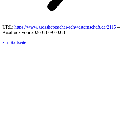
URL:
https://www.grossheppacher-schwesternschaft.de/2115
–
Ausdruck vom 2026-08-09 00:08
zur Startseite