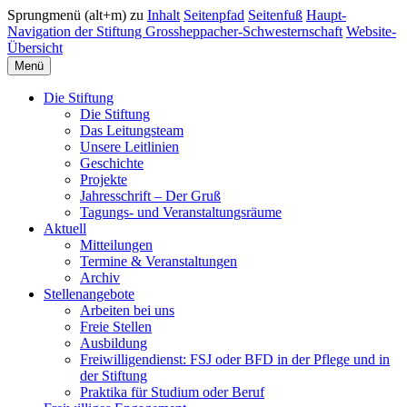
Sprungmenü (alt+m) zu
Inhalt
Seitenpfad
Seitenfuß
Haupt-
Navigation der Stiftung Grossheppacher-Schwesternschaft
Website-
Übersicht
Menü
Die Stiftung
Die Stiftung
Das Leitungsteam
Unsere Leitlinien
Geschichte
Projekte
Jahresschrift – Der Gruß
Tagungs- und Veranstaltungsräume
Aktuell
Mitteilungen
Termine & Veranstaltungen
Archiv
Stellenangebote
Arbeiten bei uns
Freie Stellen
Ausbildung
Freiwilligendienst: FSJ oder BFD in der Pflege und in
der Stiftung
Praktika für Studium oder Beruf