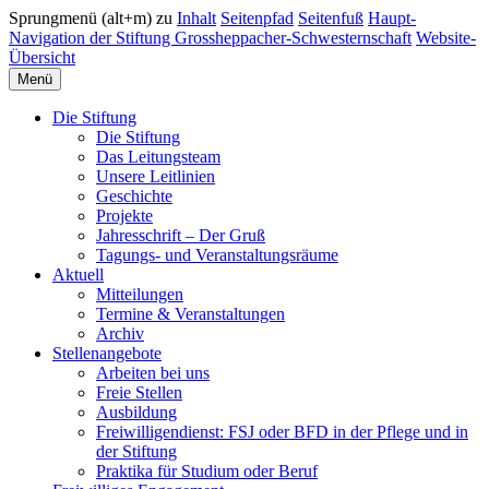
Sprungmenü (alt+m) zu
Inhalt
Seitenpfad
Seitenfuß
Haupt-
Navigation der Stiftung Grossheppacher-Schwesternschaft
Website-
Übersicht
Menü
Die Stiftung
Die Stiftung
Das Leitungsteam
Unsere Leitlinien
Geschichte
Projekte
Jahresschrift – Der Gruß
Tagungs- und Veranstaltungsräume
Aktuell
Mitteilungen
Termine & Veranstaltungen
Archiv
Stellenangebote
Arbeiten bei uns
Freie Stellen
Ausbildung
Freiwilligendienst: FSJ oder BFD in der Pflege und in
der Stiftung
Praktika für Studium oder Beruf