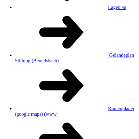
Lageplan
Geländeplan
Stiftung (Beutelsbach)
Routenplaner
(google maps)
(www)