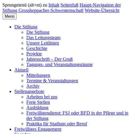
Sprungmenü (alt+m) zu
Inhalt
Seitenfuß
Haupt-Navigation der
Stiftung Grossheppacher-Schwesternschaft
Website-Übersicht
Menü
Die Stiftung
Die Stiftung
Das Leitungsteam
Unsere Leitlinien
Geschichte
Projekte
Jahresschrift – Der Gruß
Tagungs- und Veranstaltungsräume
Aktuell
Mitteilungen
Termine & Veranstaltungen
Archiv
Stellenangebote
Arbeiten bei uns
Freie Stellen
Ausbildung
Freiwilligendienst: FSJ oder BFD in der Pflege und in
der Stiftung
Praktika für Studium oder Beruf
Freiwilliges Engagement