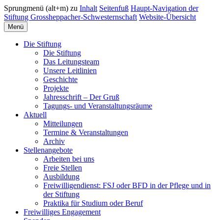
Sprungmenü (alt+m) zu
Inhalt
Seitenfuß
Haupt-Navigation der
Stiftung Grossheppacher-Schwesternschaft
Website-Übersicht
Menü
Die Stiftung
Die Stiftung
Das Leitungsteam
Unsere Leitlinien
Geschichte
Projekte
Jahresschrift – Der Gruß
Tagungs- und Veranstaltungsräume
Aktuell
Mitteilungen
Termine & Veranstaltungen
Archiv
Stellenangebote
Arbeiten bei uns
Freie Stellen
Ausbildung
Freiwilligendienst: FSJ oder BFD in der Pflege und in
der Stiftung
Praktika für Studium oder Beruf
Freiwilliges Engagement