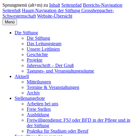
Sprungmenü (alt+m) zu
Inhalt
Seitenpfad
Bereichs-Navigation
Seitenfuß
Haupt-Navigation der Stiftung Grossheppacher-
Schwesternschaft
Website-Übersicht
Menü
Die Stiftung
Die Stiftung
Das Leitungsteam
Unsere Leitlinien
Geschichte
Projekte
Jahresschrift – Der Gruß
Tagungs- und Veranstaltungsräume
Aktuell
Mitteilungen
Termine & Veranstaltungen
Archiv
Stellenangebote
Arbeiten bei uns
Freie Stellen
Ausbildung
Freiwilligendienst: FSJ oder BFD in der Pflege und in
der Stiftung
Praktika für Studium oder Beruf